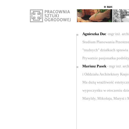
o nas
Agnieszka Duc
-mgr inż. arc
Studium Planowania Przestrz
"trudnych" działkach sprawia 
Prywatnie pasjonatka podróży,
Mariusz Pasek
- mgr inż. ar
i Oddziału Architektury Kraj
Ma dużą wrażliwość estetyczn
wypoczynku w otoczeniu dziew
Matyldy, Mikołaja, Marysi i 